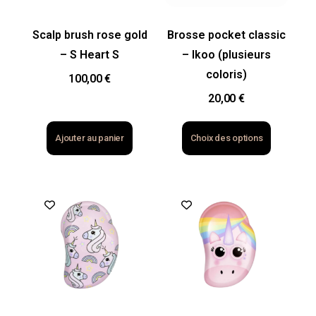
Scalp brush rose gold
Brosse pocket classic
– S Heart S
– Ikoo (plusieurs
coloris)
100,00
€
20,00
€
Ajouter au panier
Choix des options