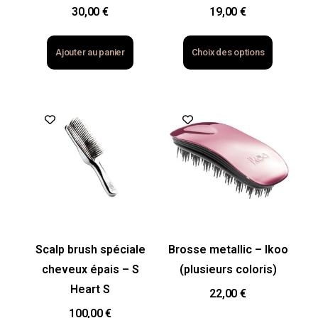
30,00
€
19,00
€
Ajouter au panier
Choix des options
Scalp brush spéciale
Brosse metallic – Ikoo
cheveux épais – S
(plusieurs coloris)
Heart S
22,00
€
100,00
€