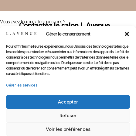
Vous avez toujours des questions ?
Contactez le salon L.Avenue
Nous Contacter
Gérer le consentement
Pour offrir les meilleures expériences, nous utilisons des technologies telles que
les cookies pour stocker et/ou accéder aux informations des appareils. Le fait de
E-
Compte
Prendre
Inform
consentir à ces technologies nous permettra de traiter des données telles que le
comportement de navigation ou les ID uniques sur ce site. Le fait de ne pas
Contactez
Infos
Shop
RDV
consentir ou de retirer son consentement peut avoir un effet négatif sur certaines
nous
Perso
caractéristiques et fonctions.
Gammes
sur
Mentions
Commandes
Marques
Gérer les services
Planity
légales
Adresses
Accessoires
CGV
Kids
Accepter
Retours
&
Refuser
Rétractati
Voir les préférences