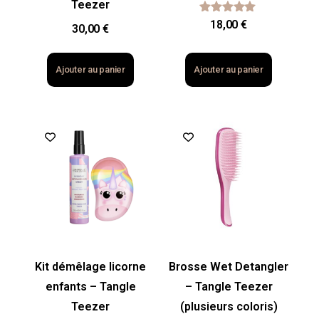
Teezer
Note
18,00
€
30,00
€
5.00
sur 5
Ajouter au panier
Ajouter au panier
Kit démêlage licorne
Brosse Wet Detangler
enfants – Tangle
– Tangle Teezer
Teezer
(plusieurs coloris)