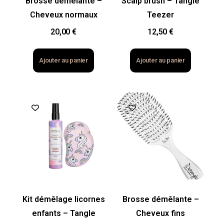
Brosse démêlante –
Scalp brush – Tangle
Cheveux normaux
Teezer
20,00
€
12,50
€
Ajouter au panier
Ajouter au panier
Kit démêlage licornes
Brosse démêlante –
enfants – Tangle
Cheveux fins