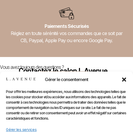
Paiements Sécurisés
Réglez en toute sérénité vos commandes que ce soit par
CB, Paypal, Apple Pay ou encore Google Pay.
Vous avez toujours des questions ?
Contactez le salon L.Avenue
Nous Contacter
Gérer le consentement
Pour offrir les meilleures expériences, nous utilisons des technologies telles que
les cookies pour stocker et/ou accéder aux informations des appareils. Le fait de
E-
Compte
Prendre
Inform
consentir à ces technologies nous permettra de traiter des données telles que le
comportement de navigation ou les ID uniques sur ce site. Le fait de ne pas
Contactez
Infos
Shop
RDV
consentir ou de retirer son consentement peut avoir un effet négatif sur certaines
nous
Perso
caractéristiques et fonctions.
Gammes
sur
Mentions
Commandes
Marques
Gérer les services
Planity