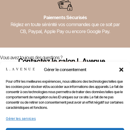
Paiements Sécurisés
Réglez en toute sérénité vos commandes que ce soit par
CB, Paypal, Apple Pay ou encore Google Pay.
Vous avez toujours des questions ?
Contactez le salon L.Avenue
Nous Contacter
Gérer le consentement
Pour offrir les meilleures expériences, nous utilisons des technologies telles que
les cookies pour stocker et/ou accéder aux informations des appareils. Le fait de
E-
Compte
Prendre
Inform
consentir à ces technologies nous permettra de traiter des données telles que le
comportement de navigation ou les ID uniques sur ce site. Le fait de ne pas
Contactez
Infos
Shop
RDV
consentir ou de retirer son consentement peut avoir un effet négatif sur certaines
nous
Perso
caractéristiques et fonctions.
Gammes
sur
Mentions
Commandes
Marques
Gérer les services
Planity
légales
Adresses
Accessoires
CGV