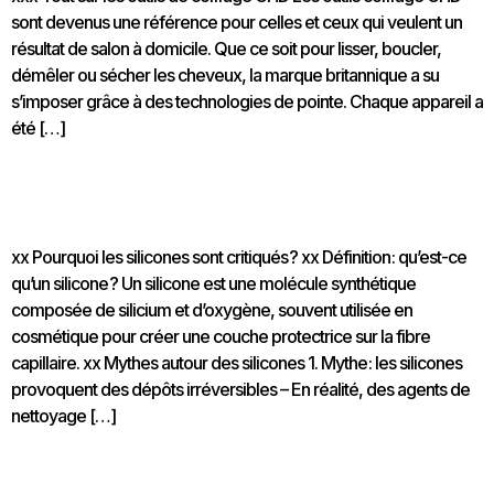
sont devenus une référence pour celles et ceux qui veulent un
résultat de salon à domicile. Que ce soit pour lisser, boucler,
démêler ou sécher les cheveux, la marque britannique a su
s’imposer grâce à des technologies de pointe. Chaque appareil a
été […]
Démêler les mythes : silicones et sulfates dans les
produits capillaires
xx Pourquoi les silicones sont critiqués ? xx Définition : qu’est-ce
qu’un silicone ? Un silicone est une molécule synthétique
composée de silicium et d’oxygène, souvent utilisée en
cosmétique pour créer une couche protectrice sur la fibre
capillaire. xx Mythes autour des silicones 1. Mythe : les silicones
provoquent des dépôts irréversibles – En réalité, des agents de
nettoyage […]
Maximiser les bienfaits de Tokio Inkarami pour des