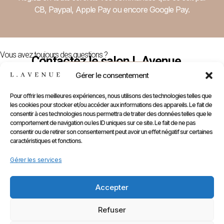
CB, Paypal, Apple Pay ou encore Google Pay.
Vous avez toujours des questions ?
Contactez le salon L.Avenue
Nous Contacter
Gérer le consentement
Pour offrir les meilleures expériences, nous utilisons des technologies telles que
les cookies pour stocker et/ou accéder aux informations des appareils. Le fait de
E-
Compte
Prendre
Inform
consentir à ces technologies nous permettra de traiter des données telles que le
comportement de navigation ou les ID uniques sur ce site. Le fait de ne pas
Contactez
Infos
Shop
RDV
consentir ou de retirer son consentement peut avoir un effet négatif sur certaines
nous
Perso
caractéristiques et fonctions.
Gammes
sur
Mentions
Commandes
Marques
Gérer les services
Planity
légales
Adresses
Accessoires
CGV
Kids
Accepter
Retours
&
Refuser
Rétractati