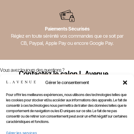
Paiements Sécurisés
Réglez en toute sérénité vos commandes que ce soit par
CB, Paypal, Apple Pay ou encore Google Pay.
Vous avez toujours des questions ?
Contactez le salon L.Avenue
Nous Contacter
Gérer le consentement
Pour offrir les meilleures expériences, nous utilisons des technologies telles que
les cookies pour stocker et/ou accéder aux informations des appareils. Le fait de
E-
Compte
Prendre
Inform
consentir à ces technologies nous permettra de traiter des données telles que le
comportement de navigation ou les ID uniques sur ce site. Le fait de ne pas
Contactez
Infos
Shop
RDV
consentir ou de retirer son consentement peut avoir un effet négatif sur certaines
nous
Perso
caractéristiques et fonctions.
Gammes
sur
Mentions
Commandes
Marques
Gérer les services