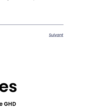
Suivant
res
ge GHD