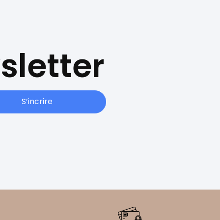
sletter
S’incrire