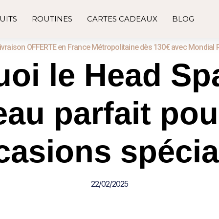
UITS
ROUTINES
CARTES CADEAUX
BLOG
ivraison OFFERTE en France Métropolitaine dès 130€ avec Mondial 
oi le Head Spa
au parfait pou
casions spécia
22/02/2025