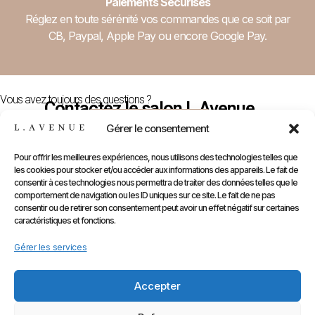
Paiements Sécurisés
Réglez en toute sérénité vos commandes que ce soit par
CB, Paypal, Apple Pay ou encore Google Pay.
Vous avez toujours des questions ?
Contactez le salon L.Avenue
Nous Contacter
Gérer le consentement
Pour offrir les meilleures expériences, nous utilisons des technologies telles que
les cookies pour stocker et/ou accéder aux informations des appareils. Le fait de
E-
Compte
Prendre
Inform
consentir à ces technologies nous permettra de traiter des données telles que le
comportement de navigation ou les ID uniques sur ce site. Le fait de ne pas
Contactez
Infos
Shop
RDV
consentir ou de retirer son consentement peut avoir un effet négatif sur certaines
nous
Perso
caractéristiques et fonctions.
Gammes
sur
Mentions
Commandes
Marques
Gérer les services
Planity
légales
Adresses
Accessoires
CGV
Kids
Accepter
Retours
&