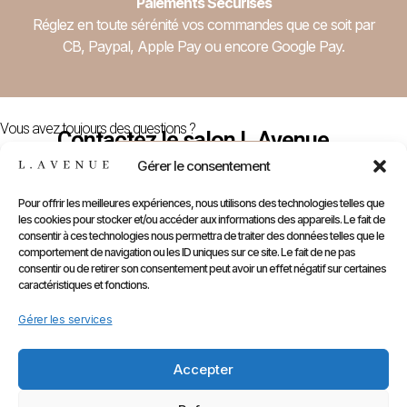
Paiements Sécurisés
Réglez en toute sérénité vos commandes que ce soit par
CB, Paypal, Apple Pay ou encore Google Pay.
Vous avez toujours des questions ?
Contactez le salon L.Avenue
Nous Contacter
Gérer le consentement
Pour offrir les meilleures expériences, nous utilisons des technologies telles que
les cookies pour stocker et/ou accéder aux informations des appareils. Le fait de
E-
Compte
Prendre
Inform
consentir à ces technologies nous permettra de traiter des données telles que le
comportement de navigation ou les ID uniques sur ce site. Le fait de ne pas
Contactez
Infos
Shop
RDV
consentir ou de retirer son consentement peut avoir un effet négatif sur certaines
nous
Perso
caractéristiques et fonctions.
Gammes
sur
Mentions
Commandes
Marques
Gérer les services
Planity
légales
Adresses
Accessoires
CGV
Kids
Accepter
Retours
&