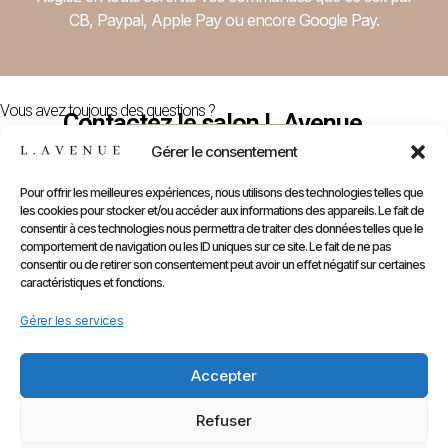
CB, Paypal, Apple Pay ou encore Google Pay.
Vous avez toujours des questions ?
Contactez le salon L.Avenue
Nous Contacter
Gérer le consentement
Pour offrir les meilleures expériences, nous utilisons des technologies telles que
les cookies pour stocker et/ou accéder aux informations des appareils. Le fait de
E-
Compte
Prendre
Inform
consentir à ces technologies nous permettra de traiter des données telles que le
comportement de navigation ou les ID uniques sur ce site. Le fait de ne pas
Contactez
Infos
Shop
RDV
consentir ou de retirer son consentement peut avoir un effet négatif sur certaines
nous
Perso
caractéristiques et fonctions.
Gammes
sur
Mentions
Commandes
Marques
Gérer les services
Planity
légales
Adresses
Accessoires
CGV
Kids
Accepter
Retours
&
Refuser
Rétractati