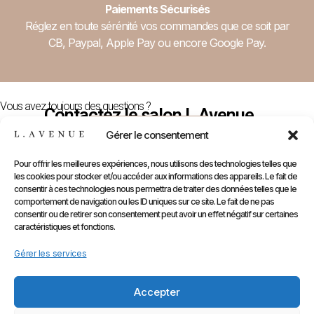
Paiements Sécurisés
Réglez en toute sérénité vos commandes que ce soit par
CB, Paypal, Apple Pay ou encore Google Pay.
Vous avez toujours des questions ?
Contactez le salon L.Avenue
Nous Contacter
Gérer le consentement
Pour offrir les meilleures expériences, nous utilisons des technologies telles que
les cookies pour stocker et/ou accéder aux informations des appareils. Le fait de
E-
Compte
Prendre
Inform
consentir à ces technologies nous permettra de traiter des données telles que le
comportement de navigation ou les ID uniques sur ce site. Le fait de ne pas
Contactez
Infos
Shop
RDV
consentir ou de retirer son consentement peut avoir un effet négatif sur certaines
nous
Perso
caractéristiques et fonctions.
Gammes
sur
Mentions
Commandes
Marques
Gérer les services
Planity
légales
Adresses
Accessoires
CGV
Kids
Accepter
Retours