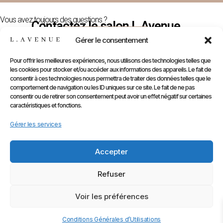
Vous avez toujours des questions ?
Contactez le salon L.Avenue
Nous Contacter
Gérer le consentement
Pour offrir les meilleures expériences, nous utilisons des technologies telles que
les cookies pour stocker et/ou accéder aux informations des appareils. Le fait de
E-
Compte
Prendre
Inform
consentir à ces technologies nous permettra de traiter des données telles que le
comportement de navigation ou les ID uniques sur ce site. Le fait de ne pas
Contactez
Infos
Shop
RDV
consentir ou de retirer son consentement peut avoir un effet négatif sur certaines
nous
Perso
caractéristiques et fonctions.
Gammes
sur
Mentions
Commandes
Marques
Gérer les services
Planity
légales
Adresses
Accessoires
CGV
Kids
Accepter
Retours
&
Refuser
Rétractati
Voir les préférences
©2025, L.Avenue. Tout droits réservés
Conditions Générales d’Utilisations