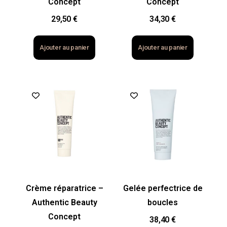
Concept
Concept
29,50
€
34,30
€
Ajouter au panier
Ajouter au panier
Crème réparatrice –
Gelée perfectrice de
Authentic Beauty
boucles
Concept
38,40
€