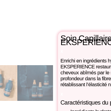
Soin Capillaire
EKSPERIEN
x
Enrichi en ingrédients h
EKSPERIENCE restaure l
cheveux abîmés par le s
profondeur dans la fibre
rétablissant l’élasticité
x
Caractéristiques du p