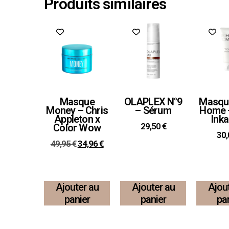
Produits similaires
Promo !
Masque
OLAPLEX N°9
Masqu
Money – Chris
– Sérum
Home 
Appleton x
Ink
29,50
€
Color Wow
30
49,95
€
34,96
€
Ajouter au
Ajouter au
Ajou
panier
panier
pa