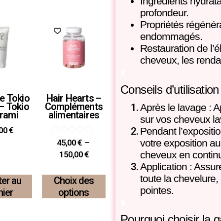
Ingrédients hydrat
profondeur.
Propriétés régénéra
endommagés.
Restauration de l’éla
cheveux, les rendan
x
Conseils d’utilisation 
e Tokio
Hair Hearts –
– Tokio
Compléments
Après le lavage : 
arami
alimentaires
sur vos cheveux la
,00
€
Pendant l’expositio
Note
votre exposition au
45,00
€
–
4.67
cheveux en contin
150,00
€
sur 5
Application : Assur
toute la chevelure, 
ter au
Choix des
pointes.
nier
options
x
Pourquoi choisir l