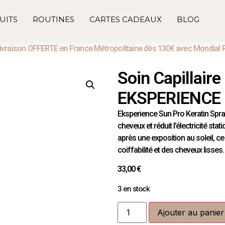
UITS
ROUTINES
CARTES CADEAUX
BLOG
ivraison OFFERTE en France Métropolitaine dès 130€ avec Mondial 
Soin Capillaire
EKSPERIENCE |
Eksperience Sun Pro Keratin Spr
cheveux et réduit l’électricité sta
après une exposition au soleil, ce
coiffabilité et des cheveux lisses.
33,00
€
3 en stock
Ajouter au panier