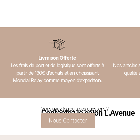
Livraison Offerte
Les frais de port et de logistique sont offerts à
Nos articles 
partir de 130€ d’achats et en choissisant
qualité 
Mondial Relay comme moyen d’expédition.
Vous avez toujours des questions ?
Contactez le salon L.Avenue
Nous Contacter