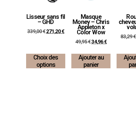
Lisseur sans fil
Masque
Rou
– GHD
Money – Chris
cheve
Appleton x
vo
339,00
€
271,20
€
Color Wow
83,29
€
49,95
€
34,96
€
Choix des
Ajouter au
Ajou
options
panier
pa