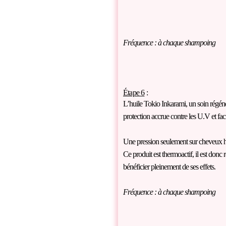
Fréquence : à chaque shampoing
Étape 6
:
L’huile Tokio Inkarami, un soin régéné
protection accrue contre les U.V et fac
Une pression seulement sur cheveux hum
Ce produit est thermoactif, il est do
bénéficier pleinement de ses effets.
Fréquence : à chaque shampoing