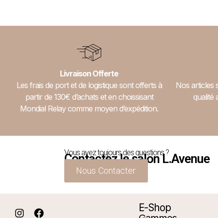
Livraison Offerte
Les frais de port et de logistique sont offerts à
Nos articles 
partir de 130€ d’achats et en choissisant
qualité 
Mondial Relay comme moyen d’expédition.
Vous avez toujours des questions ?
Contactez le salon L.Avenue
Nous Contacter
E-Shop