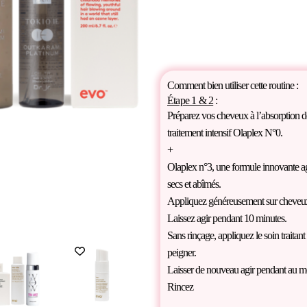
Comment bien utiliser cette routine :
Étape 1 & 2
:
Préparez vos cheveux à l’absorption de s
traitement intensif Olaplex N°0.
+
Olaplex n°3, une formule innovante agi
secs et abîmés.
Appliquez généreusement sur cheveux 
Laissez agir pendant 10 minutes.
Sans rinçage, appliquez le soin traitan
Promo !
peigner.
Laisser de nouveau agir pendant au m
Rincez