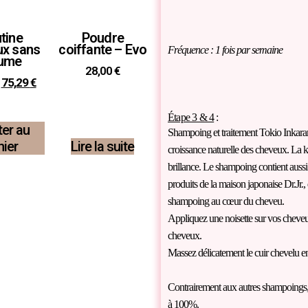
tine
Poudre
ux sans
coiffante – Evo
Fréquence : 1 fois par semaine
lume
28,00
€
75,29
€
Étape 3 & 4
:
ter au
Shampoing et traitement Tokio Inkaram
nier
Lire la suite
croissance naturelle des cheveux. La k
brillance. Le shampoing contient aussi 
produits de la maison japonaise Dr.Jr., 
shampoing au cœur du cheveu.
Appliquez une noisette sur vos cheveu
cheveux.
Massez délicatement le cuir chevelu e
Contrairement aux autres shampoings, 
à 100%.