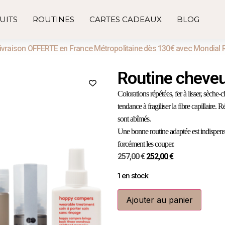
UITS
ROUTINES
CARTES CADEAUX
BLOG
ivraison OFFERTE en France Métropolitaine dès 130€ avec Mondial 
Routine cheveu
Colorations répétées, fer à lisser, sèc
tendance à fragiliser la fibre capillaire. 
sont abîmés.
Une bonne routine adaptée est indispens
forcément les couper.
257,00
€
252,00
€
1 en stock
Ajouter au panier