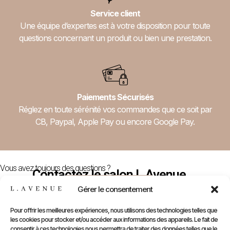
Service client
Une équipe d’expertes est à votre disposition pour toute
questions concernant un produit ou bien une prestation.
Paiements Sécurisés
Réglez en toute sérénité vos commandes que ce soit par
CB, Paypal, Apple Pay ou encore Google Pay.
Vous avez toujours des questions ?
Contactez le salon L.Avenue
Nous Contacter
Gérer le consentement
Pour offrir les meilleures expériences, nous utilisons des technologies telles que
les cookies pour stocker et/ou accéder aux informations des appareils. Le fait de
E-
Compte
Prendre
Inform
consentir à ces technologies nous permettra de traiter des données telles que le