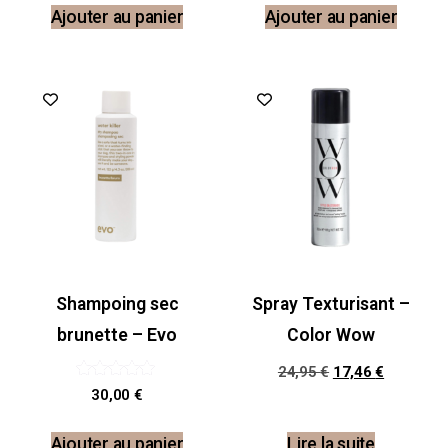
Ajouter au panier
Ajouter au panier
Promo !
Shampoing sec
Spray Texturisant –
brunette – Evo
Color Wow
24,95
€
17,46
€
Note
30,00
€
5.00
sur 5
Ajouter au panier
Lire la suite