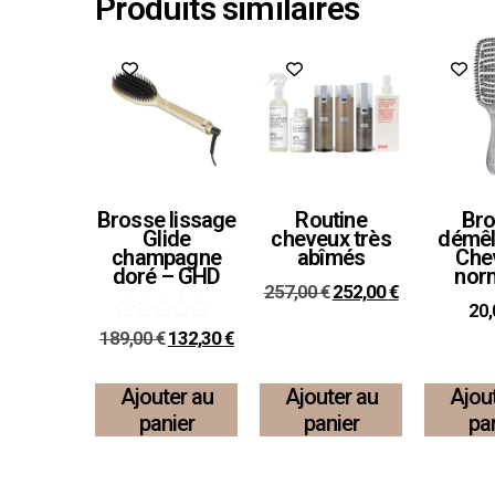
Produits similaires
Promo !
Promo !
Brosse lissage
Routine
Br
Glide
cheveux très
démêl
champagne
abîmés
Che
doré – GHD
nor
257,00
€
252,00
€
20
Note
189,00
€
132,30
€
5.00
sur 5
Ajouter au
Ajouter au
Ajou
panier
panier
pa