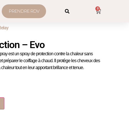
0
PRENDRE RDV
Relay
ction – Evo
ray est un spray de protection contre la chaleur sans
et préparer le coiffage à chaud. Il protège les cheveux des
aleur tout en leur apportant brillance et tenue.