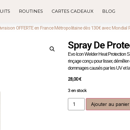
UITS
ROUTINES
CARTES CADEAUX
BLOG
ivraison OFFERTE en France Métropolitaine dès 130€ avec Mondial 
Spray De Prote
Evo Icon Welder Heat Protection Sp
rinçage conçu pour lisser, démêler 
dommages causés par les UV et la ch
28,00
€
3 en stock
Ajouter au panier