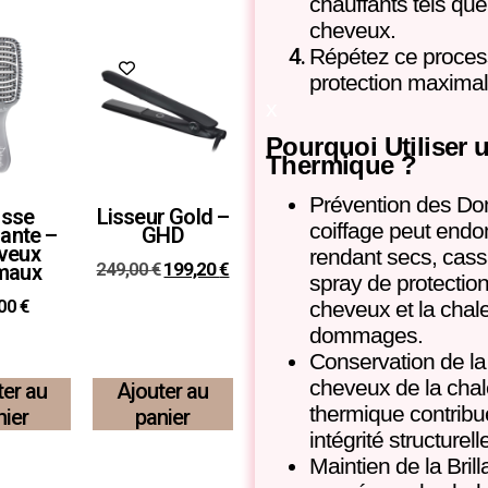
chauffants tels que l
cheveux.
Répétez ce process
Promo !
protection maximale
x
Pourquoi Utiliser 
Thermique ?
Prévention des Do
osse
Lisseur Gold –
coiffage peut endo
ante –
GHD
veux
rendant secs, cass
249,00
€
199,20
€
maux
spray de protectio
,00
€
cheveux et la chale
dommages.
Conservation de la
cheveux de la chal
ter au
Ajouter au
thermique contribue
nier
panier
intégrité structurell
Maintien de la Bri