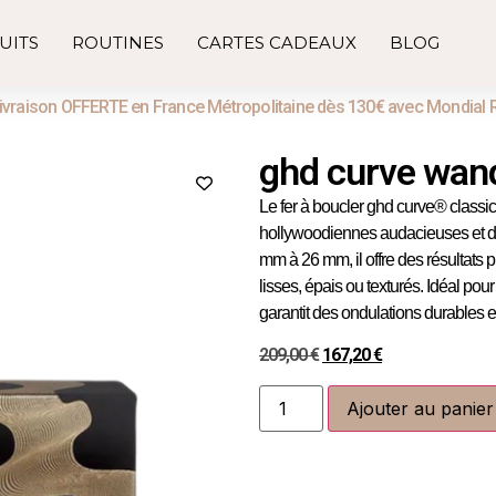
UITS
ROUTINES
CARTES CADEAUX
BLOG
ivraison OFFERTE en France Métropolitaine dès 130€ avec Mondial 
ghd curve wan
Le fer à boucler ghd curve® classic
hollywoodiennes audacieuses et d
mm à 26 mm, il offre des résultats 
lisses, épais ou texturés. Idéal po
garantit des ondulations durables e
209,00
€
167,20
€
Ajouter au panier