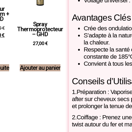
Voltage universel :
ur
um +
Avantages Clés
HD
Spray
Crée des ondulatio
0
€
Thermoprotecteur
– GHD
S’adapte à la natu
0
€
la chaleur.
27,00
€
Respecte la santé
constante de 185°
Convient à tous le
suite
Ajouter au panier
Conseils d’Utilis
1.Préparation : Vaporis
after sur cheveux secs 
et prolonger la tenue d
2.Coiffage : Prenez une
twist autour du fer et 