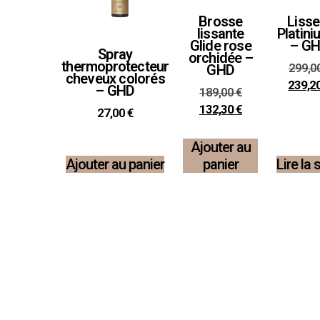
Brosse
Lisse
lissante
Platini
Glide rose
– G
Spray
orchidée –
thermoprotecteur
299,0
GHD
cheveux colorés
239,2
– GHD
189,00
€
132,30
€
27,00
€
Ajouter au
Ajouter au panier
panier
Lire la 