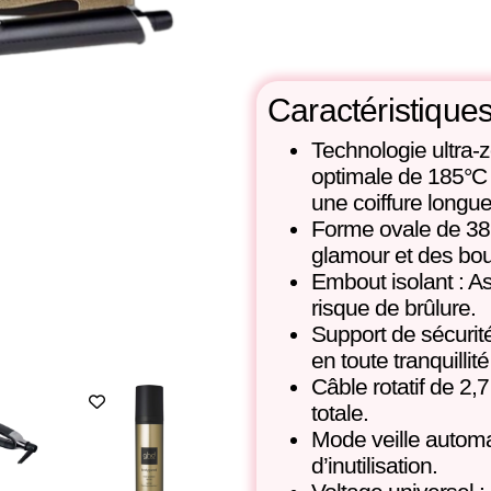
Caractéristique
Technologie ultra-
optimale de 185°C po
une coiffure longue
Forme ovale de 38 
glamour et des bou
Embout isolant : As
risque de brûlure.
Support de sécurité
en toute tranquillit
Câble rotatif de 2
romo !
totale.
Mode veille automa
d’inutilisation.