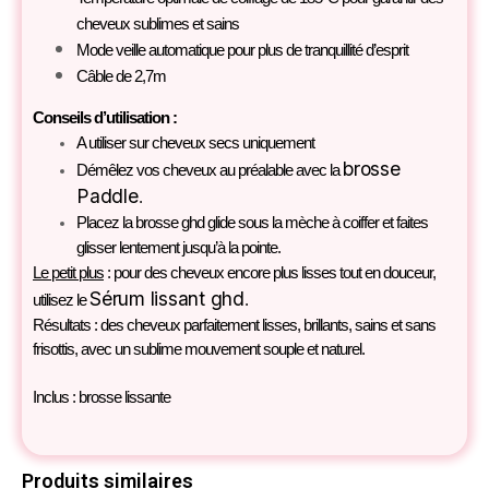
cheveux sublimes et sains
Mode veille automatique pour plus de tranquillité d’esprit
Câble de 2,7m
Conseils d’utilisation :
A utiliser sur cheveux secs uniquement
brosse
Démêlez vos cheveux au préalable avec la
Paddle
.
Placez la brosse ghd glide sous la mèche à coiffer et faites
glisser lentement jusqu’à la pointe.
Le petit plus
: pour des cheveux encore plus lisses tout en douceur,
Sérum lissant ghd
utilisez le
.
Résultats : des cheveux parfaitement lisses, brillants, sains et sans
frisottis, avec un sublime mouvement souple et naturel.
Inclus : brosse lissante
Produits similaires