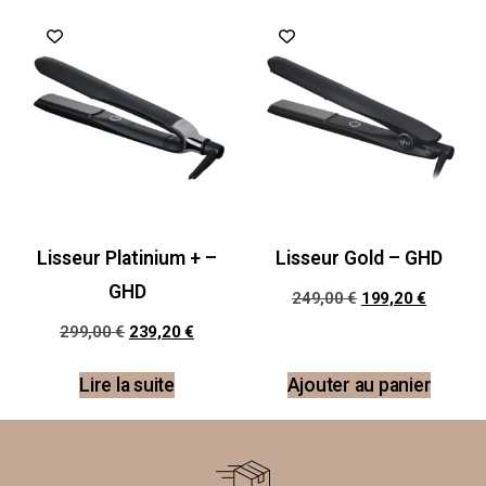
Promo !
Promo !
Lisseur Platinium + –
Lisseur Gold – GHD
GHD
249,00
€
199,20
€
299,00
€
239,20
€
Lire la suite
Ajouter au panier