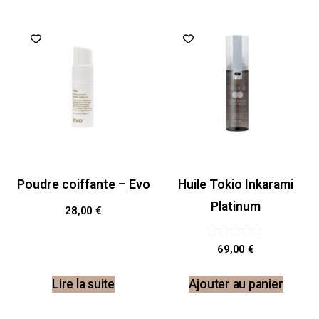
Poudre coiffante – Evo
Huile Tokio Inkarami
Platinum
28,00
€
Note
69,00
€
5.00
sur 5
Lire la suite
Ajouter au panier