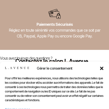
Paiements Sécurisés
Réglez en toute sérénité vos commandes que ce soit par
CB, Paypal, Apple Pay ou encore Google Pay.
Vous avez toujours des questions ?
Contactez le salon L.Avenue
Nous Contacter
Gérer le consentement
Pour offrir les meilleures expériences, nous utilisons des technologies telles que
les cookies pour stocker et/ou accéder aux informations des appareils. Le fait de
E-
Compte
Prendre
Inform
consentir à ces technologies nous permettra de traiter des données telles que le
comportement de navigation ou les ID uniques sur ce site. Le fait de ne pas
Contactez
Infos
Shop
RDV
consentir ou de retirer son consentement peut avoir un effet négatif sur certaines
nous
Perso
caractéristiques et fonctions.
Gammes
sur
Mentions
Commandes
Marques