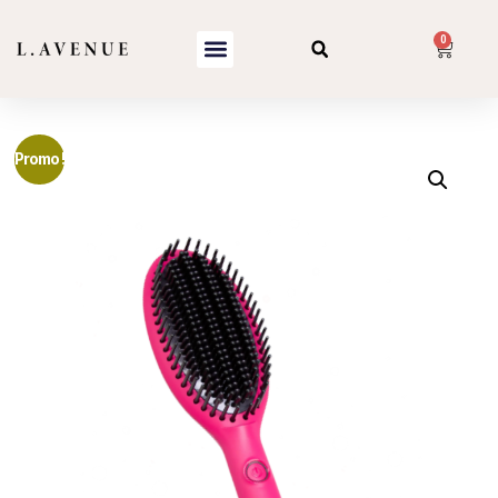
0
Promo !