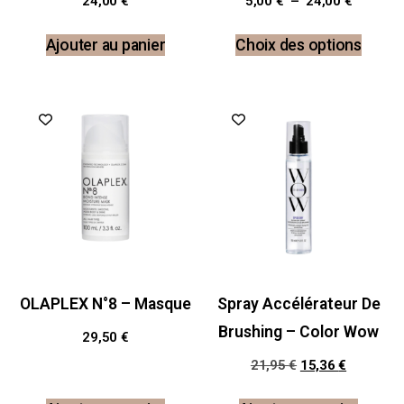
24,00
€
5,00
€
–
24,00
€
Ajouter au panier
Choix des options
Promo !
OLAPLEX N°8 – Masque
Spray Accélérateur De
Brushing – Color Wow
29,50
€
21,95
€
15,36
€