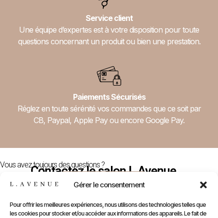
Service client
Une équipe d’expertes est à votre disposition pour toute
questions concernant un produit ou bien une prestation.
Paiements Sécurisés
Réglez en toute sérénité vos commandes que ce soit par
CB, Paypal, Apple Pay ou encore Google Pay.
Vous avez toujours des questions ?
Contactez le salon L.Avenue
Nous Contacter
Gérer le consentement
Pour offrir les meilleures expériences, nous utilisons des technologies telles que
les cookies pour stocker et/ou accéder aux informations des appareils. Le fait de