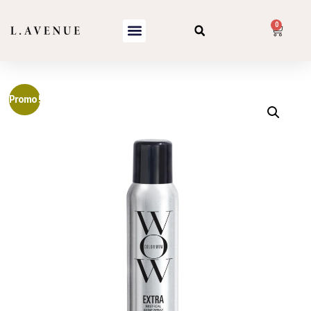
0
Promo !