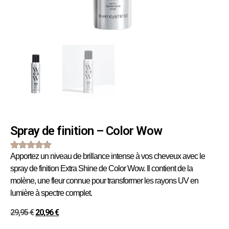
Spray de finition – Color Wow
(
2
avis client)
Apportez un niveau de brillance intense à vos cheveux avec le
Noté
1
5.00
sur 5 basé
spray de finition Extra Shine de Color Wow. Il contient de la
sur
notation
molène, une fleur connue pour transformer les rayons UV en
client
lumière à spectre complet.
29,95
€
20,96
€