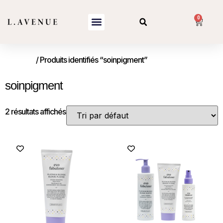
0
Accueil
/ Produits identifiés “soinpigment”
soinpigment
2 résultats affichés