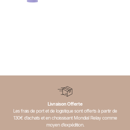
Traitement colorant blond
Best of blond – Evo
– Evo Fabuloso
Fabuloso
31,00
€
64,00
€
Ajouter au panier
Ajouter au panier
Livraison Offerte
Les frais de port et de logistique sont offerts à partir de
130€ d’achats et en choissisant Mondial Relay comme
moyen d’expédition.