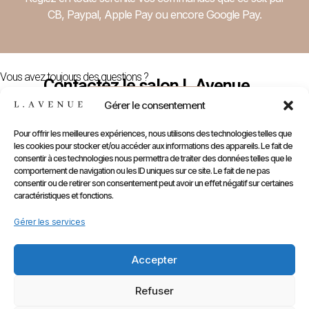
CB, Paypal, Apple Pay ou encore Google Pay.
Vous avez toujours des questions ?
Contactez le salon L.Avenue
Nous Contacter
Gérer le consentement
Pour offrir les meilleures expériences, nous utilisons des technologies telles que
les cookies pour stocker et/ou accéder aux informations des appareils. Le fait de
E-
Compte
Prendre
Inform
consentir à ces technologies nous permettra de traiter des données telles que le
comportement de navigation ou les ID uniques sur ce site. Le fait de ne pas
Contactez
Infos
Shop
RDV
consentir ou de retirer son consentement peut avoir un effet négatif sur certaines
nous
Perso
caractéristiques et fonctions.
Gammes
sur
Mentions
Commandes
Marques
Gérer les services
Planity
légales
Adresses
Accessoires
CGV
Kids
Accepter
Retours
&
Refuser
Rétractati