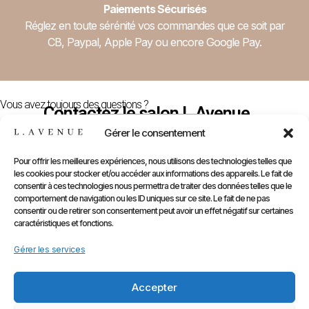
Paiements Sécurisés
Réglez en toute sérénité vos commandes que ce soit par
CB, Paypal, Apple Pay ou encore Google Pay.
Vous avez toujours des questions ?
Contactez le salon L.Avenue
Nous Contacter
Gérer le consentement
Pour offrir les meilleures expériences, nous utilisons des technologies telles que
les cookies pour stocker et/ou accéder aux informations des appareils. Le fait de
E-
Compte
Prendre
Inform
consentir à ces technologies nous permettra de traiter des données telles que le
comportement de navigation ou les ID uniques sur ce site. Le fait de ne pas
Contactez
Infos
Shop
RDV
consentir ou de retirer son consentement peut avoir un effet négatif sur certaines
nous
Perso
caractéristiques et fonctions.
Gammes
sur
Mentions
Commandes
Marques
Gérer les services
Planity
légales
Adresses
Accessoires
CGV
Kids
Accepter
Retours