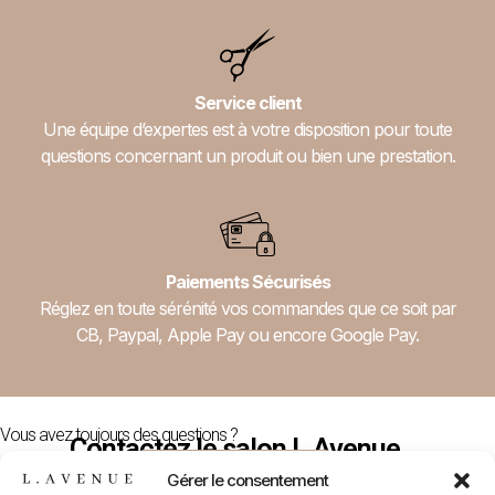
Service client
Une équipe d’expertes est à votre disposition pour toute
questions concernant un produit ou bien une prestation.
Paiements Sécurisés
Réglez en toute sérénité vos commandes que ce soit par
CB, Paypal, Apple Pay ou encore Google Pay.
Vous avez toujours des questions ?
Contactez le salon L.Avenue
Nous Contacter
Gérer le consentement