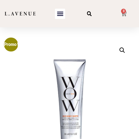
0
Promo !