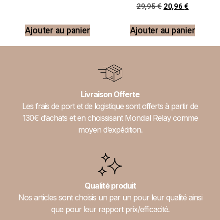
Note
29,95
€
20,96
€
5.00
sur 5
Ajouter au panier
Ajouter au panier
Livraison Offerte
Les frais de port et de logistique sont offerts à partir de
130€ d’achats et en choissisant Mondial Relay comme
moyen d’expédition.
Qualité produit
Nos articles sont choisis un par un pour leur qualité ainsi
que pour leur rapport prix/efficacité.