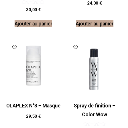
24,00
€
Note
30,00
€
5.00
sur 5
Ajouter au panier
Ajouter au panier
Promo !
OLAPLEX N°8 – Masque
Spray de finition –
Color Wow
29,50
€