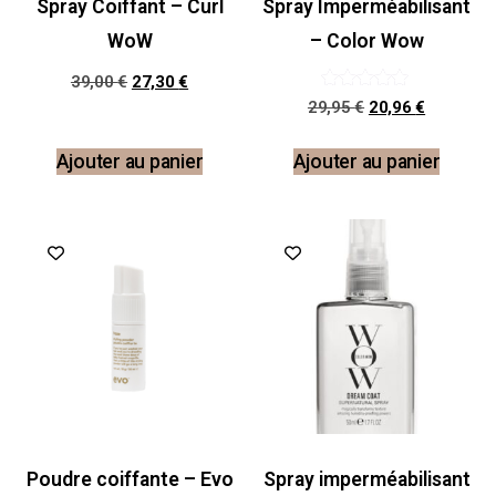
Spray Coiffant – Curl
Spray Imperméabilisant
WoW
– Color Wow
39,00
€
27,30
€
Note
29,95
€
20,96
€
5.00
sur 5
Ajouter au panier
Ajouter au panier
Promo !
Poudre coiffante – Evo
Spray imperméabilisant