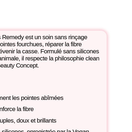
ds Remedy
est un soin
sans rinçage
pointes fourchues
,
réparer la fibre
évenir la casse
. Formulé sans silicones
 animale, il respecte la philosophie clean
Beauty Concept.
ement les pointes abîmées
nforce la fibre
uples, doux et brillants
 silicones
, enregistrée par la
Vegan