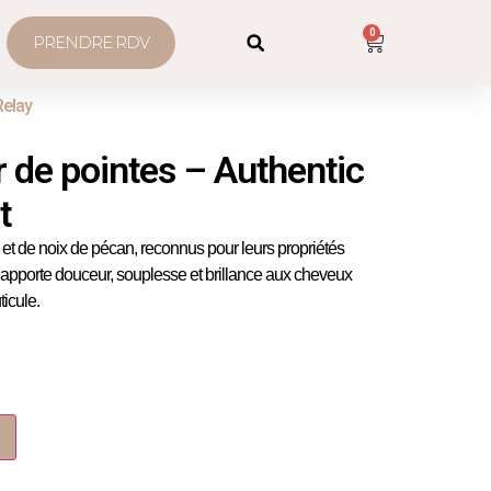
0
PRENDRE RDV
Relay
r de pointes – Authentic
t
e et de noix de pécan
, reconnus pour leurs propriétés
n apporte douceur, souplesse et brillance aux cheveux
ticule.