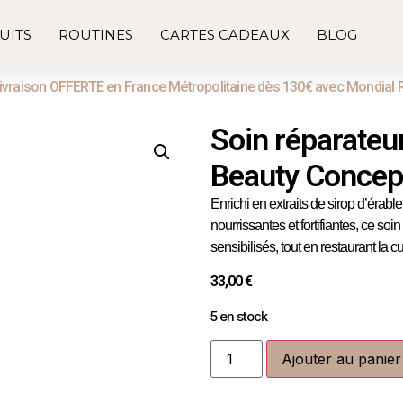
UITS
ROUTINES
CARTES CADEAUX
BLOG
ivraison OFFERTE en France Métropolitaine dès 130€ avec Mondial 
Soin réparateu
Beauty Concep
Enrichi en
extraits de sirop d’érabl
nourrissantes
et
fortifiantes
, ce soi
sensibilisés, tout en restaurant la cu
33,00
€
5 en stock
Ajouter au panier