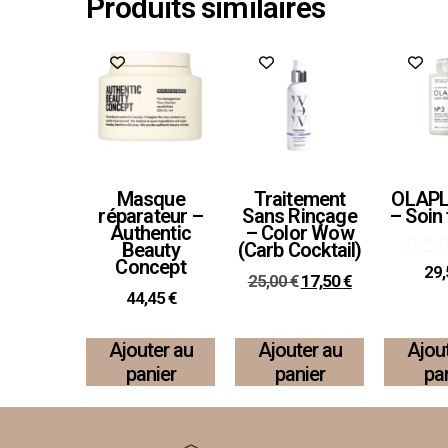
Produits similaires
Promo !
Masque
Traitement
OLAPL
réparateur –
Sans Rinçage
– Soin 
Authentic
– Color Wow
Beauty
(Carb Cocktail)
Concept
N
29
25,00
€
17,50
€
5
44,45
€
su
Ajouter au
Ajouter au
Ajou
panier
panier
pa