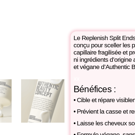
Le
Replenish Split En
conçu pour
sceller les 
capillaire fragilisée
et
pr
ni ingrédients d’origine
et végane d’Authentic 
xx
Bénéfices :
• Cible et
répare visibl
•
Prévient la casse
et re
• Laisse les cheveux
so
• Formule
végane
,
sans