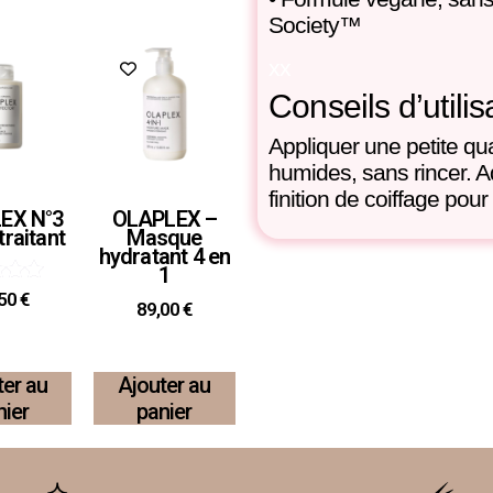
Society™
xx
Conseils d’utilis
Appliquer
une petite qu
humides
, sans rincer. 
finition de coiffage pou
EX N°3
OLAPLEX –
traitant
Masque
hydratant 4 en
1
ote
,50
€
89,00
€
.00
r 5
ter au
Ajouter au
nier
panier