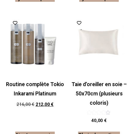
Promo !
Routine complète Tokio
Taie d’oreiller en soie –
Inkarami Platinum
50x70cm (plusieurs
coloris)
216,00
€
212,00
€
Note
40,00
€
4.00
sur 5