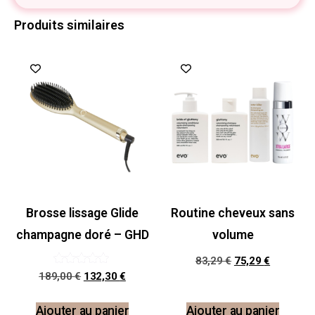
Produits similaires
Promo !
Promo !
Brosse lissage Glide
Routine cheveux sans
champagne doré – GHD
volume
83,29
€
75,29
€
Note
189,00
€
132,30
€
5.00
sur 5
Ajouter au panier
Ajouter au panier