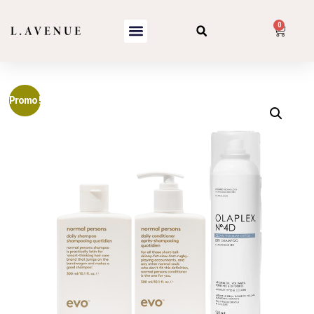
0
Promo !