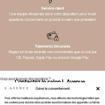
Service client
Une équipe d’expertes est à votre disposition pour toute
questions concernant un produit ou bien une prestation.
Paiements Sécurisés
Réglez en toute sérénité vos commandes que ce soit par
CB, Paypal, Apple Pay ou encore Google Pay.
Vous avez toujours des questions ?
Contactez le salon L.Avenue
Nous Contacter
Gérer le consentement
Pour offrir les meilleures expériences, nous utilisons des technologies telles que
les cookies pour stocker et/ou accéder aux informations des appareils. Le fait de