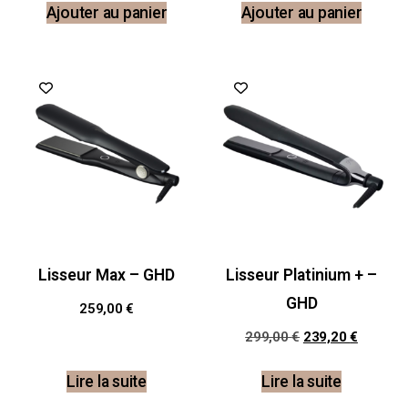
Ajouter au panier
Ajouter au panier
Promo !
Lisseur Max – GHD
Lisseur Platinium + –
GHD
259,00
€
299,00
€
239,20
€
Lire la suite
Lire la suite