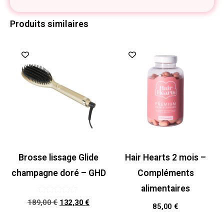
Produits similaires
Promo !
Brosse lissage Glide
Hair Hearts 2 mois –
champagne doré – GHD
Compléments
alimentaires
Note
189,00
€
132,30
€
85,00
€
5.00
sur 5