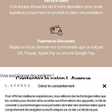
Service client
Une équipe d’expertes est à votre disposition pour toute
questions concernant un produit ou bien une prestation.
Paiements Sécurisés
Réglez en toute sérénité vos commandes que ce soit par
CB, Paypal, Apple Pay ou encore Google Pay.
Vous avez toujours des questions ?
Contactez le salon L.Avenue
Nous Contacter
Gérer le consentement
Pour offrir les meilleures expériences, nous utilisons des technologies telles que
les cookies pour stocker et/ou accéder aux informations des appareils. Le fait de
E-
Compte
Prendre
Inform
consentir à ces technologies nous permettra de traiter des données telles que le
comportement de navigation ou les ID uniques sur ce site. Le fait de ne pas