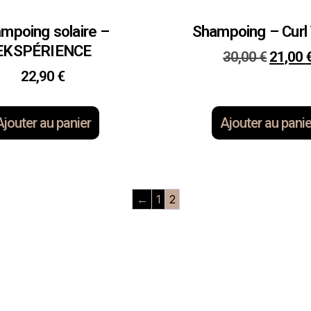
mpoing solaire –
Shampoing – Cur
EKSPÉRIENCE
30,00
€
21,00
22,90
€
Ajouter au panier
Ajouter au panie
←
1
2