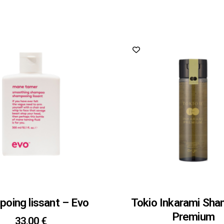
oing lissant – Evo
Tokio Inkarami Sh
Premium
33,00
€