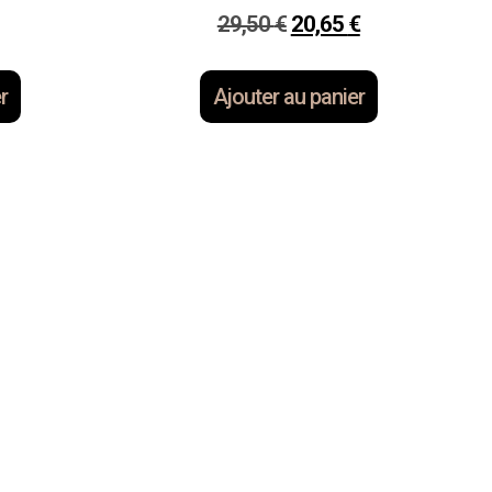
29,50
€
20,65
€
r
Ajouter au panier