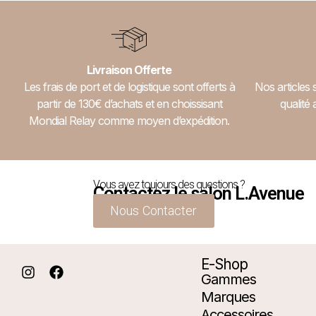
Livraison Offerte
Les frais de port et de logistique sont offerts à
Nos articles 
partir de 130€ d’achats et en choissisant
qualité 
Mondial Relay comme moyen d’expédition.
Vous avez toujours des questions ?
Contactez le salon L.Avenue
Nous Contacter
E-Shop
Gammes
Marques
Accessoires