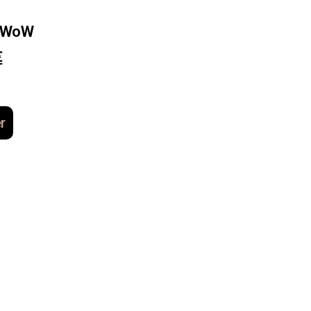
l WoW
€
r