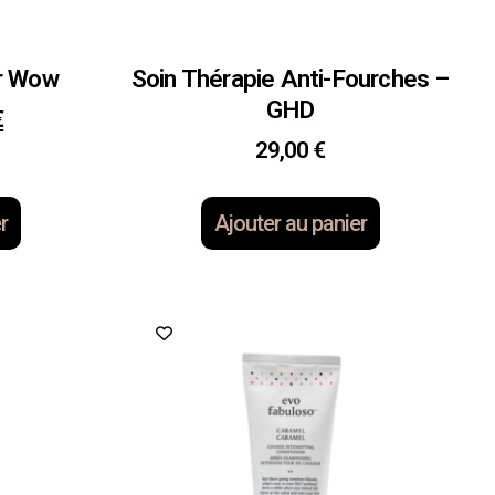
r Wow
Soin Thérapie Anti-Fourches –
GHD
€
29,00
€
r
Ajouter au panier