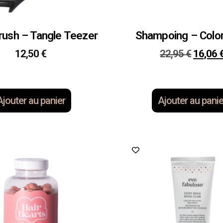
rush – Tangle Teezer
Shampoing – Colo
12,50
€
22,95
€
16,06
Ajouter au panier
Ajouter au panie