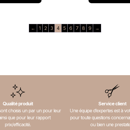
←
1
2
3
4
5
6
7
8
9
→
Qualité produit
Service client
sont choisis un par un pour leur
Une équipe d’expertes est à vot
ainsi que pour leur rapport
pour toute questions concerna
prix/efficacité.
ou bien une prestati