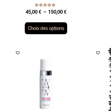
45,00
€
–
150,00
€
Note
4.67
sur 5
Choix des options