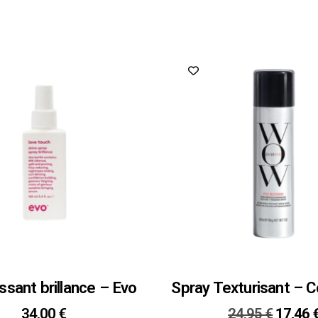
issant brillance – Evo
Spray Texturisant – 
34,00
€
24,95
€
17,46