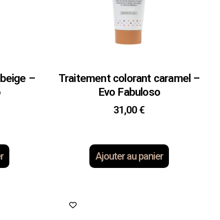
 beige –
Traitement colorant caramel –
o
Evo Fabuloso
31,00
€
r
Ajouter au panier