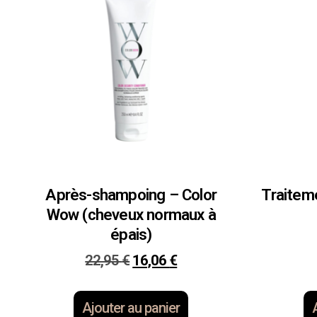
Après-shampoing – Color
Traiteme
Wow (cheveux normaux à
épais)
22,95
€
16,06
€
Ajouter au panier