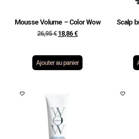
Mousse Volume – Color Wow
Scalp b
26,95
€
18,86
€
Ajouter au panier