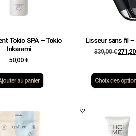
ent Tokio SPA – Tokio
Lisseur sans fil 
Inkarami
339,00
€
271,2
50,00
€
Ajouter au panier
Choix des optio