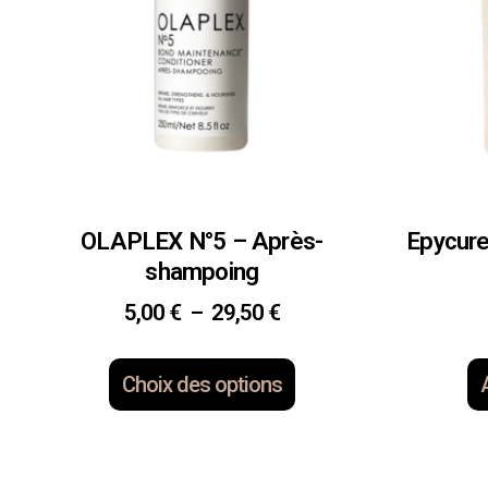
OLAPLEX N°5 – Après-
Epycur
shampoing
5,00
€
–
29,50
€
Choix des options