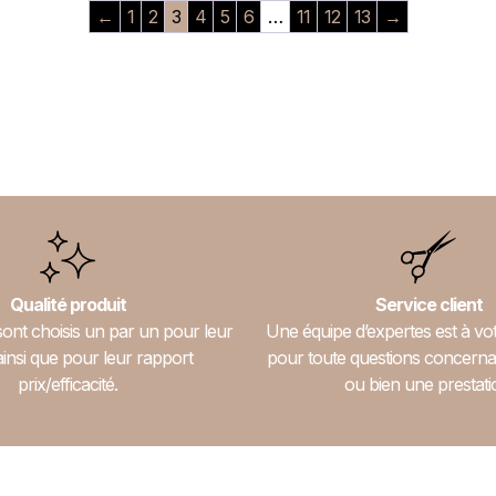
←
1
2
3
4
5
6
…
11
12
13
→
Qualité produit
Service client
sont choisis un par un pour leur
Une équipe d’expertes est à vot
ainsi que pour leur rapport
pour toute questions concerna
prix/efficacité.
ou bien une prestati