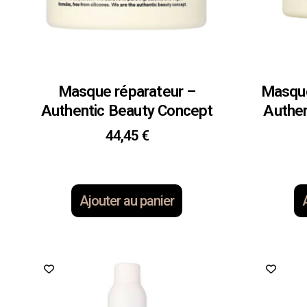
Masque réparateur –
Masque
Authentic Beauty Concept
Authen
44,45
€
Ajouter au panier