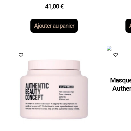
41,00
€
Ajouter au panier
Masque
Authen