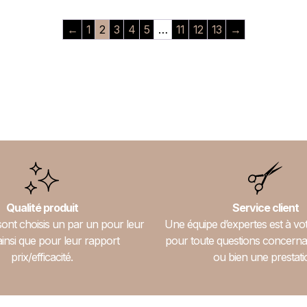
←
1
2
3
4
5
…
11
12
13
→
Qualité produit
Service client
sont choisis un par un pour leur
Une équipe d’expertes est à vot
ainsi que pour leur rapport
pour toute questions concerna
prix/efficacité.
ou bien une prestati