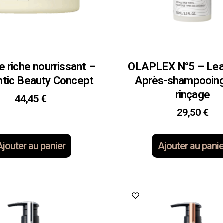
 riche nourrissant –
OLAPLEX N°5 – Lea
tic Beauty Concept
Après-shampooing
rinçage
44,45
€
29,50
€
Ajouter au panier
Ajouter au panie