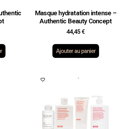
uthentic
Masque hydratation intense –
pt
Authentic Beauty Concept
44,45
€
r
Ajouter au panier