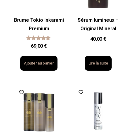
Brume Tokio Inkarami
Sérum lumineux –
Premium
Original Mineral
40,00
€
Note
69,00
€
5.00
sur 5
Ajouter au panier
Lire la suite