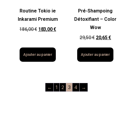
Routine Tokio ie
Pré-Shampoing
Inkarami Premium
Détoxifiant – Color
Wow
186,00
€
183,00
€
29,50
€
20,65
€
Ajouter au panier
Ajouter au panier
←
1
2
3
4
→